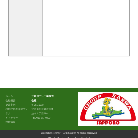
ホーム
三和ボデー工業株式
会社概要
会社
架装実例
〒061-1279
移動式特殊冷蔵コン
北海道北広島市大曲
テナ
並木１丁目５−１
ギャラリー
TEL 011-377-6000
採用情報
Copyright©
三和ボデー工業株式会社
All Rights Reserved.